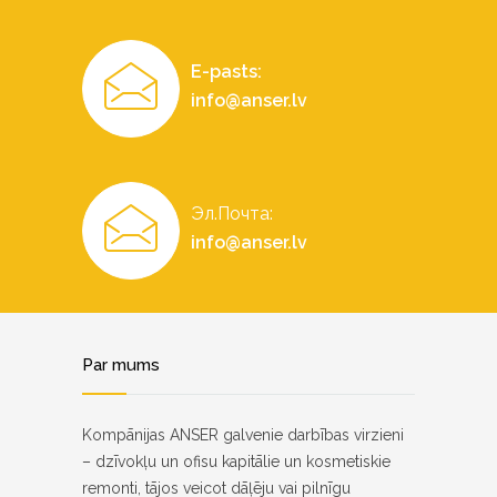
E-pasts:
info@anser.lv
Эл.Почта:
info@anser.lv
Par mums
Kompānijas ANSER galvenie darbības virzieni
– dzīvokļu un ofisu kapitālie un kosmetiskie
remonti, tājos veicot dāļēju vai pilnīgu