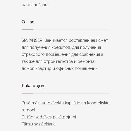
pārplānošanu.
О Нас
SIA "ANSER" Занимается составлением смет
для получения кредитов, для получения
страхового возмещения,для сравнения а
так же для строительства и ремонта
домов,квартир и офисных помещений.
Pakalpojumi
Privātmāju un dzīvokļu kapitālie un kosmetiskie
remonti
Dažādi sadzīves pakālpojumi
Tāmju sastādīšana