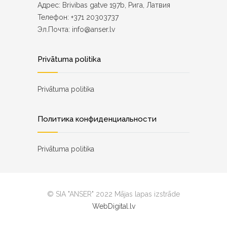
Адрес: Brivibas gatve 197b, Рига, Латвия
Телефон: +371 20303737
Эл.Почта: info@anser.lv
Privātuma politika
Privātuma politika
Политика конфиденциальности
Privātuma politika
© SIA "ANSER" 2022
Mājas lapas izstrāde
WebDigital.lv