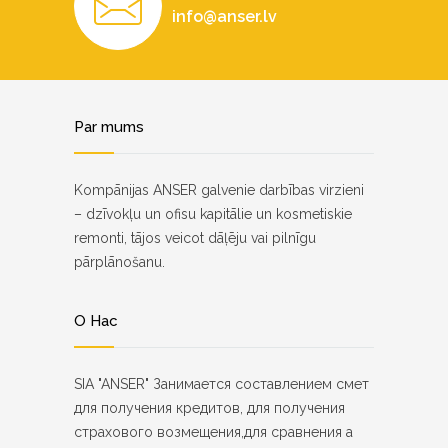
info@anser.lv
Par mums
Kompānijas ANSER galvenie darbības virzieni
– dzīvokļu un ofisu kapitālie un kosmetiskie
remonti, tājos veicot dāļēju vai pilnīgu
pārplānošanu.
О Нас
SIA "ANSER" Занимается составлением смет
для получения кредитов, для получения
страхового возмещения,для сравнения а