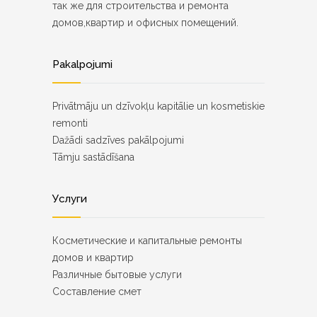
так же для строительства и ремонта
домов,квартир и офисных помещений.
Pakalpojumi
Privātmāju un dzīvokļu kapitālie un kosmetiskie
remonti
Dažādi sadzīves pakālpojumi
Tāmju sastādīšana
Услуги
Косметические и капитальные ремонты
домов и квартир
Различные бытовые услуги
Составление смет