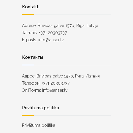
Kontakti
Adrese: Brivibas gatve 197b, Rīga, Latvija
Tālrunis: +371 20303737
E-pasts: info@anser.lv
Контакты
Адрес: Brivibas gatve 197b, Рига, Латвия
Телефон: +371 20303737
Эл.Почта: info@anser.lv
Privātuma politika
Privātuma politika